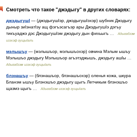
Смотреть что такое "джэдыгу" в других словарях:
джэдыгушI
— (джэдыгушIэр, джэдыгушIэхэр) шубник Джэдыгу
дыныр зиIэнатIэу ащ фэгъэсагъэр ары ДжэдыгушIэ дэгъу
тикъуаджэ дэс ДжэдыгушIэм джэдыгу дын фихьыгъ …
Адыгабзэм
изэхэф гущыIалъ
мэлышъу
— (мэлышъор, мэлышъохэр) овчина Мэлым ышъу
Мэлышъо джэдыгу Мэлышъор агъэтэджышъ, джэдыгу ашIы …
Адыгабзэм изэхэф гущыIалъ
блэнашъу
— (блэнашъор, блэнашъохэр) оленья кожа, шкура
Бланэм ышъу Блэнэшъо джэдыгу щыгъ Летчикым блэнэшъо
щазмэ щыгъ …
Адыгабзэм изэхэф гущыIалъ