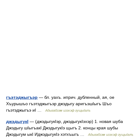
гъэтэджыгъэр
— бл. уахъ. иприч. дубленный, ая, ое
Хъурышъо гъэтэджыгъэр джэдыгу аригъэшIыгъ Шъо
гъэтэджыгъэ иI …
Адыгабзэм изэхэф гущыIалъ
джэдыгукI
— (джэдыгукIэр, джэдыгукIэхэр) 1. новая шуба
Джэдыгу шIыгъакI ДжэдыгукIэ щыгъ 2. концы края шубы
Джэдыгум ыкI ИджэдыгукIэ хэтхъыгъ …
Адыгабзэм изэхэф гущыIалъ