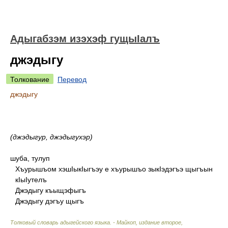
Адыгабзэм изэхэф гущыIалъ
джэдыгу
Толкование
Перевод
джэдыгу
(джэдыгур, джэдыгухэр)
шуба, тулуп
Хъурышъом хэшIыкIыгъэу е хъурышъо зыкIэдэгъэ щыгъын
кIыIутелъ
Джэдыгу къыщэфыгъ
Джэдыгу дэгъу щыгъ
Толковый словарь адыгейского языка. - Майкоп, издание второе,