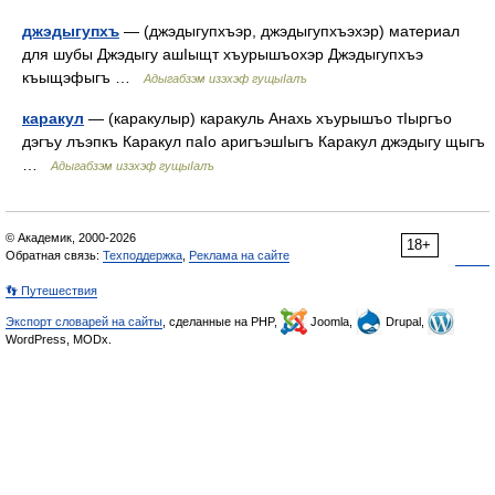
джэдыгупхъ
— (джэдыгупхъэр, джэдыгупхъэхэр) материал
для шубы Джэдыгу ашIыщт хъурышъохэр Джэдыгупхъэ
къыщэфыгъ …
Адыгабзэм изэхэф гущыIалъ
каракул
— (каракулыр) каракуль Анахь хъурышъо тIыргъо
дэгъу лъэпкъ Каракул паIо аригъэшIыгъ Каракул джэдыгу щыгъ
…
Адыгабзэм изэхэф гущыIалъ
© Академик, 2000-2026
18+
Обратная связь:
Техподдержка
,
Реклама на сайте
👣 Путешествия
Экспорт словарей на сайты
, сделанные на PHP,
Joomla,
Drupal,
WordPress, MODx.