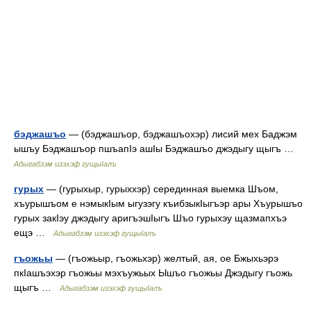
бэджашъо
— (бэджашъор, бэджашъохэр) лисий мех Баджэм
ышъу Бэджашъор пшъапIэ ашIы Бэджашъо джэдыгу щыгъ …
Адыгабзэм изэхэф гущыIалъ
гурых
— (гурыхыр, гурыххэр) серединная выемка Шъом,
хъурышъом е нэмыкIым ыгузэгу къибзыкIыгъэр ары Хъурышъо
гурых закIэу джэдыгу аригъэшIыгъ Шъо гурыхэу щазмапхъэ
ещэ …
Адыгабзэм изэхэф гущыIалъ
гъожьы
— (гъожьыр, гъожьхэр) желтый, ая, ое Бжыхьэрэ
пкIашъэхэр гъожьы мэхъужьых Ышъо гъожьы Джэдыгу гъожь
щыгъ …
Адыгабзэм изэхэф гущыIалъ