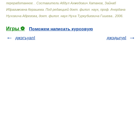
переработанное.
.
Составители Абдул Ахмедович Хатанов, Зайнаб
Ибрагимовна Керашева. Под редакцией докт. филол. наук, проф. Ачердана
Нуховича Абрегова, докт. филол. наук Нуха Туркубиевича Гишева.
.
2006
.
Игры ⚽
Поможем написать курсовую
джэгъуапI
джэдыгукI